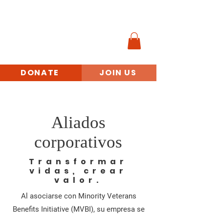
VETERANOS DE
MINORÍAS
INICIATIVA DE
BENEFICIOS
DONATE
JOIN US
Aliados
corporativos
Transformar
vidas, crear
valor.
Al asociarse con Minority Veterans
Benefits Initiative (MVBI), su empresa se