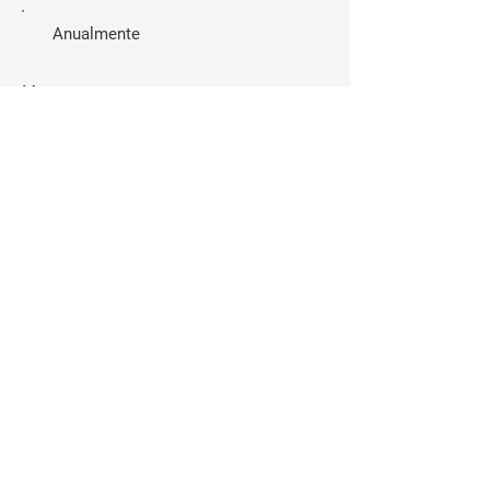
Anualmente
Monto
$10
$30
$50
$100
$200
$1,000
Otro
Comentario (opcional)