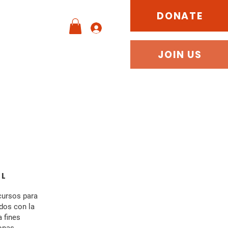
DONATE
e
Contacto
JOIN US
AL
cursos para
ados con la
 fines