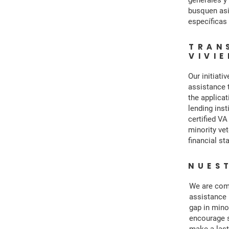
generales y
busquen asi
específicas 
TRAN
VIVI
Our initiati
assistance 
the applica
lending inst
certified V
minority ve
financial st
NUES
We are comm
assistance 
gap in mino
encourage s