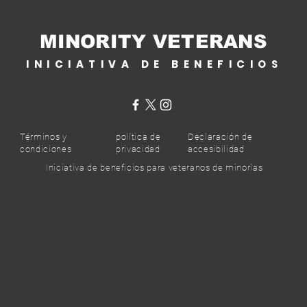
MINORITY VETERANS
INICIATIVA DE BENEFICIOS
Términos y
política de
Declaración de
condiciones
privacidad
accesibilidad
Iniciativa de beneficios para veteranos de minorías