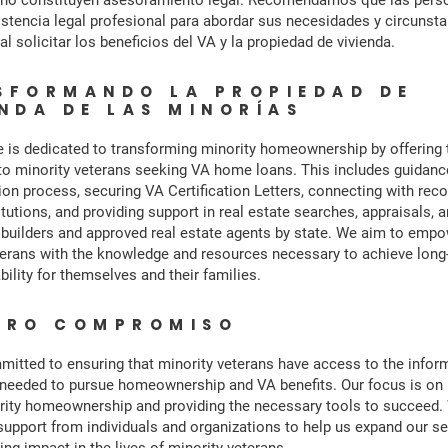
 no constituyen asesoramiento legal. Recomendamos que las pers
stencia legal profesional para abordar sus necesidades y circunst
al solicitar los beneficios del VA y la propiedad de vivienda.
SFORMANDO LA PROPIEDAD DE
ENDA DE LAS MINORÍAS
ve is dedicated to transforming minority homeownership by offering 
to minority veterans seeking VA home loans. This includes guidanc
tion process, securing VA Certification Letters, connecting with r
itutions, and providing support in real estate searches, appraisals, a
A builders and approved real estate agents by state. We aim to emp
terans with the knowledge and resources necessary to achieve long
ability for themselves and their families.
TRO COMPROMISO
itted to ensuring that minority veterans have access to the infor
needed to pursue homeownership and VA benefits. Our focus is on 
rity homeownership and providing the necessary tools to succeed.
upport from individuals and organizations to help us expand our se