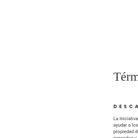
VETERANOS DE
MINORÍAS
Sobre noso
INICIATIVA DE BENEFICIO
Térm
DESC
La Iniciati
ayudar a lo
propiedad d