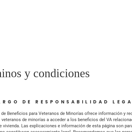
tros
Socios corporativos
¿Por qué ayudar?
Complicars
S
inos y condiciones
ARGO DE RESPONSABILIDAD LEG
va de Beneficios para Veteranos de Minorías ofrece información y re
s veteranos de minorías a acceder a los beneficios del VA relacion
e vivienda. Las explicaciones e información de esta página son para