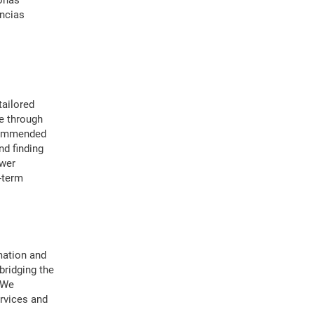
onas
ancias
tailored
e through
ecommended
nd finding
ower
-term
mation and
bridging the
 We
rvices and