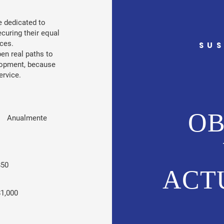
ve dedicated to
curing their equal
ices.
SUS
en real paths to
lopment, because
ervice.
OB
Anualmente
$50
ACT
$1,000